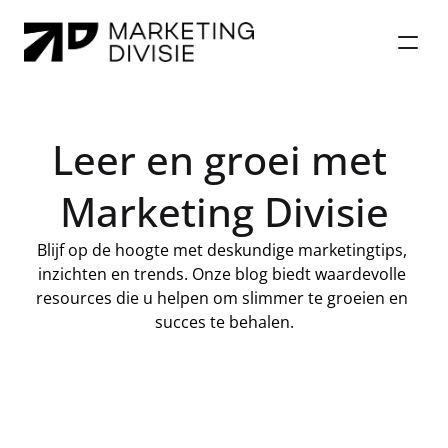
Diensten
Leer en groei met 
Diensten
Referenties
Referenties
Over ons
Marketing Divisie
Over ons
Impact
Impact
Blog
Blijf op de hoogte met deskundige marketingtips, 
Blog
inzichten en trends. Onze blog biedt waardevolle 
resources die u helpen om slimmer te groeien en 
succes te behalen.