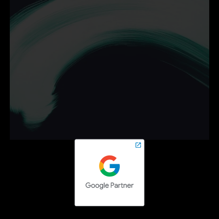
Ontdek hoe wij jouw 
bedrijf helpen groeien met 
campagnes die werken.
Neem vrijblijvend contact op en zet de volgende stap 
online.
Contact opnemen