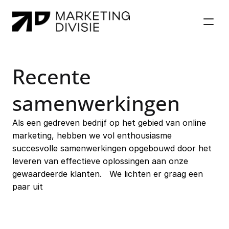
Diensten
Recente 
Diensten
Referenties
Referenties
Over ons
samenwerkingen
Over ons
Impact
Impact
Als een gedreven bedrijf op het gebied van online 
Blog
marketing, hebben we vol enthousiasme 
Blog
succesvolle samenwerkingen opgebouwd door het 
leveren van effectieve oplossingen aan onze 
gewaardeerde klanten.   ​We lichten er graag een 
paar uit
Bekijk Onze Diensten