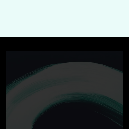
Indienen
Ontdek hoe wij jouw 
bedrijf helpen groeien met 