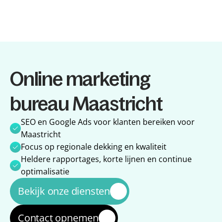
Diensten
Online marketing 
Diensten
Referenties
Referenties
Over ons
bureau Maastricht
Over ons
Impact
Impact
Blog
SEO en Google Ads voor klanten bereiken voor 
Blog
Maastricht
Focus op regionale dekking en kwaliteit
Heldere rapportages, korte lijnen en continue 
optimalisatie
Bekijk onze diensten
Contact opnemen