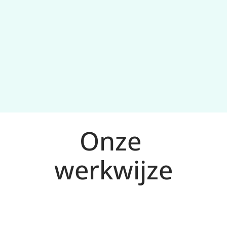
Samenwerking zonder ruis
Onze 
werkwijze
Analyse en doelen voor Maastricht
1
We analyseren markt, concurrentie en 