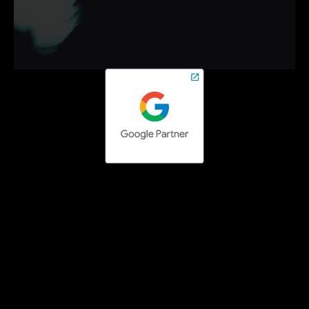
campagnes die werken.
Neem vrijblijvend contact op en zet de volgende stap 
online.
Contact opnemen
Social media campaigns
Facebook Ads uitbesteden
Instagram Ads uitbesteden
LinkedIn Ads uitbesteden
TikTok Ads uitbesteden
Pinterest Ads uitbesteden