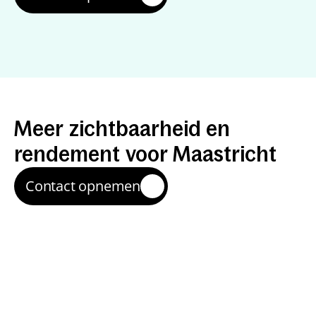
Resultaten
die
je
kunt
meten
Meer
zichtbaarheid
en
rendement
voor
Maastricht
Contact opnemen
Meer relevante leads
We helpen bedrijven en organisaties om meer 
aanvragen te krijgen van mensen die zoeken naar 
jouw aanbod in Maastricht en omgeving 