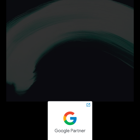
Ontdek hoe wij jouw 
bedrijf helpen groeien met 
campagnes die werken.
Neem vrijblijvend contact op en zet de volgende stap 
online.
Contact opnemen