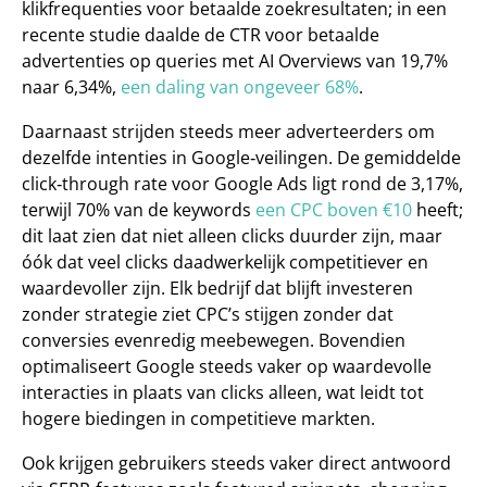
klikfrequenties voor betaalde zoekresultaten; in een 
recente studie daalde de CTR voor betaalde 
advertenties op queries met AI Overviews van 19,7% 
naar 6,34%, 
een daling van ongeveer 68%
.
Daarnaast strijden steeds meer adverteerders om 
dezelfde intenties in Google‑veilingen. De gemiddelde 
click‑through rate voor Google Ads ligt rond de 
3,17%
, 
terwijl 
70% van de keywords 
een CPC boven €10
 heeft; 
dit laat zien dat niet alleen clicks duurder zijn, maar 
óók dat veel clicks daadwerkelijk competitiever en 
waardevoller zijn. Elk bedrijf dat blijft investeren 
zonder strategie ziet CPC’s stijgen zonder dat 
conversies evenredig meebewegen. Bovendien 
optimaliseert Google steeds vaker op waardevolle 
interacties in plaats van clicks alleen, wat leidt tot 
hogere biedingen in competitieve markten.
Ook krijgen gebruikers steeds vaker direct antwoord 