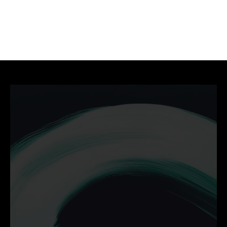
ROAS?
Moet ik dure klikken vermijden?
Ontdek hoe wij jouw 
bedrijf helpen groeien met 
campagnes die werken.