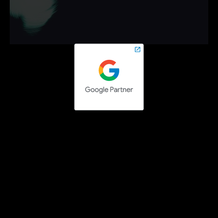
Neem vrijblijvend contact op en zet de volgende stap 
online.
Contact opnemen
Social media campaigns
Facebook Ads uitbesteden
Instagram Ads uitbesteden
LinkedIn Ads uitbesteden
TikTok Ads uitbesteden
Pinterest Ads uitbesteden
Search engine campaigns