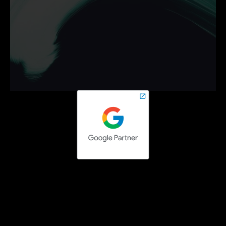
bedrijf helpen groeien met 
campagnes die werken.
Neem vrijblijvend contact op en zet de volgende stap 
online.
Contact opnemen
Social media campaigns
Facebook Ads uitbesteden