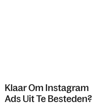
3. Wat kost adverteren op 
Instagram?
4. Welke soorten Instagram Ads 
zijn er?
5. Hoe meet je het succes van 
Instagram Ads?
Klaar Om Instagram 
Ads Uit Te Besteden?