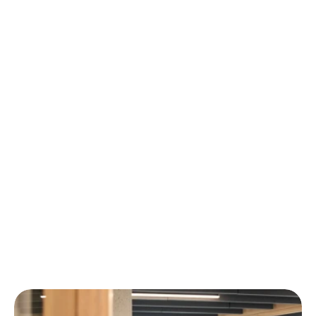
Contact opnemen
Pro
*Afhankelijk van complexiteit
Vanaf € 1.800 p/m
€10.000+ budget p/m
Landelijk tot internationaal
Metingen & wekelijkse rapportage
Wekelijkse optimalisatie
Contact opnemen