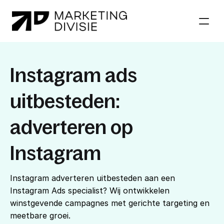
Diensten
Instagram ads 
Diensten
Referenties
Referenties
Over ons
uitbesteden: 
Over ons
Impact
Impact
adverteren op 
Blog
Blog
Instagram
Instagram adverteren uitbesteden aan een 
Instagram Ads specialist? Wij ontwikkelen 
winstgevende campagnes met gerichte targeting en 
meetbare groei.