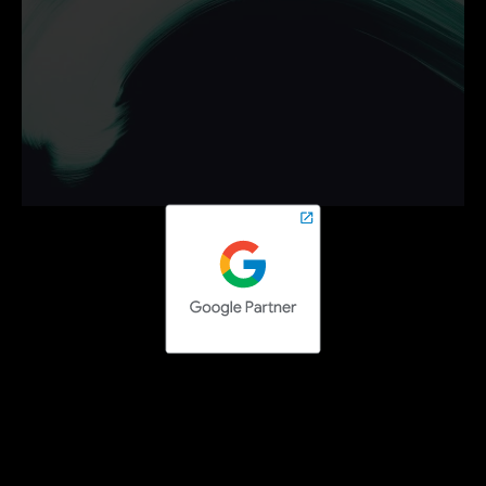
Ontdek hoe wij jouw 
bedrijf helpen groeien met 
campagnes die werken.
Neem vrijblijvend contact op en zet de volgende stap 
online.
Contact opnemen
Social media campaigns