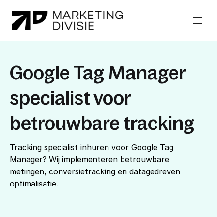
Diensten
Google Tag Manager 
Diensten
Referenties
Referenties
Over ons
specialist voor 
Over ons
Impact
Impact
betrouwbare tracking
Blog
Blog
Tracking specialist inhuren voor Google Tag 
Manager? Wij implementeren betrouwbare 
metingen, conversietracking en datagedreven 
optimalisatie.
Contact opnemen