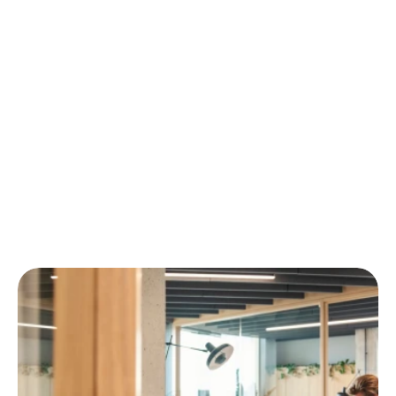
€2.000 tot €4.000
Server-side GTM setup & hosting 
Cross-domain tracking & meerdere 
containers/domeinen
Consent management integratie 
(GDPR/cookiebanner)
Monitoring & alerts (fouten, uitval, 
trackingverlies)
Contact opnemen