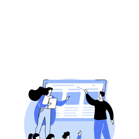
verhoogt.
Uitgebreide meetmogelijkheden
Met GTM kunt u eenvoudig geavanceerde 
tracking instellen, zoals scrollgedrag, 
klikinteracties en formulierinzendingen, 
waardoor u diepere inzichten krijgt in het 
gedrag van uw bezoekers.          