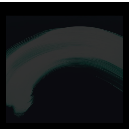
Ontdek hoe wij jouw 
bedrijf helpen groeien met 
campagnes die werken.
Neem vrijblijvend contact op en zet de volgende stap 
online.
Contact opnemen