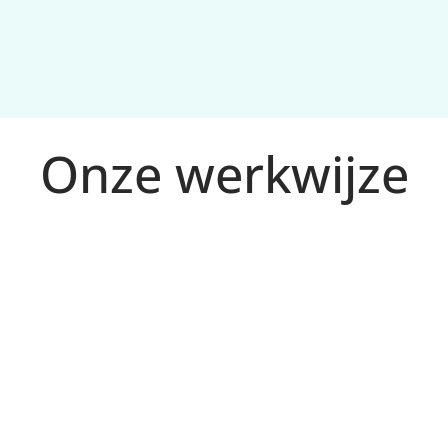
Onze werkwijze
kintentie in 
jouw doelen.