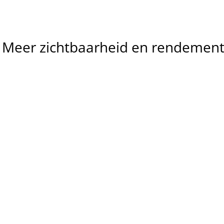
Meer
zichtbaarheid
en
rendemen
Meer 
relevante 
Lagere 
leads
kosten per 
We helpen bedrijven en 
conversie
organisaties om meer 
aanvragen te krijgen van 
We verbeteren zoekwoord
mensen die zoeken naar jouw 
advertenties en 
aanbod in Haarlem en 
landingspagina’s zodat je 
omgeving (Bloemendaal, 
minder betaalt per lead en