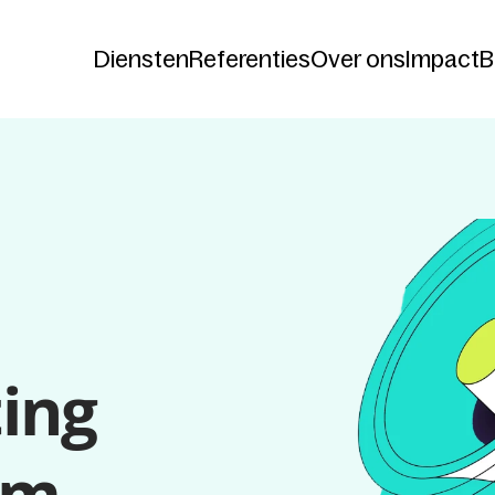
Diensten
Referenties
Over ons
Impact
B
Diensten
Referenties
Over ons
Impact
B
ng 
em