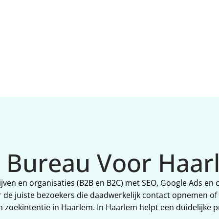
Heemstede, Zandvoort en 
budget efficiënter werkt. E
Amsterdam).
focus op wat in Haarlem 
werkt.
g Bureau Voor Haar
ijven en organisaties (B2B en B2C) met SEO, Google Ads en c
ar de juiste bezoekers die daadwerkelijk contact opnemen o
n zoekintentie in Haarlem. In Haarlem helpt een duidelijke 