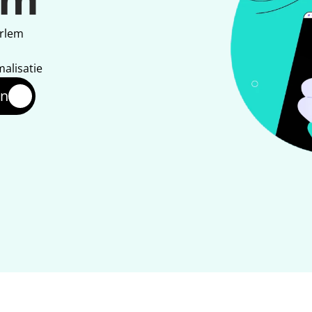
arlem
malisatie
en