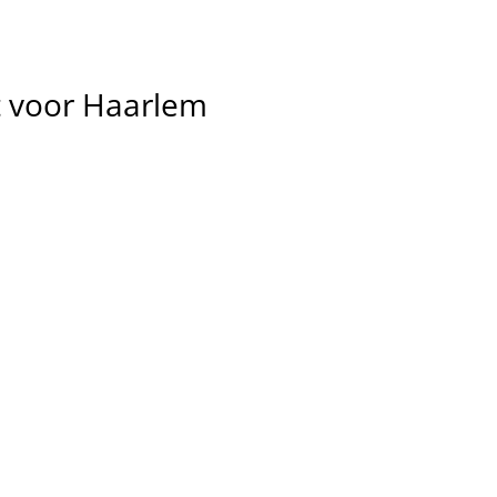
t
voor
Haarlem
en, 
 je 