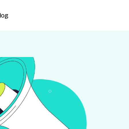
Contact
log
log