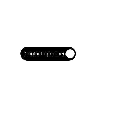
2
We kiezen de juiste mix van SEO, Google 
optimalisaties, inclusief planning en quic
Uitvoering en optimalisatie
3
We voeren verbeteringen door, testen va
optimaliseren op basis van data.
Opschalen en borgen
4
Wat werkt, schalen we gecontroleerd op. Z
online marketing richting Haarlem duur
Contact opnemen