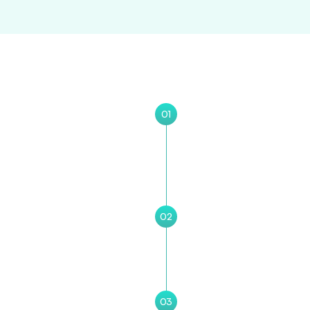
01
voor 
We starten elk project me
ingen
concurrentie en doelstelli
werkt.
02
Op basis van onze inzich
duidelijke doelen, priori
03