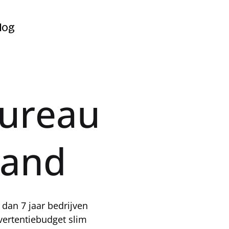
Contact
log
log
ureau 
land
dan 7 jaar bedrijven 
rtentiebudget slim 