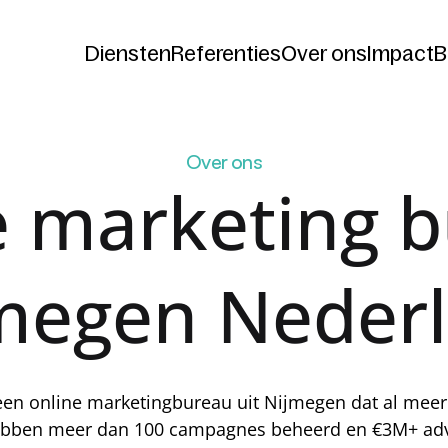
Diensten
Referenties
Over ons
Impact
B
Diensten
Referenties
Over ons
Impact
B
Over ons
 marketing b
megen Neder
 een online marketingbureau uit Nijmegen dat al meer 
ebben meer dan 100 campagnes beheerd en €3M+ adve