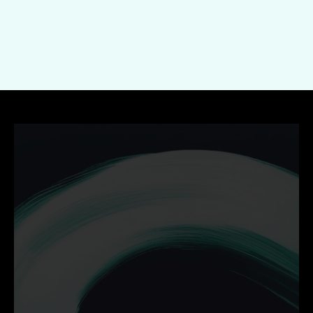
Indienen
Ontdek hoe wij jouw 
bedrijf helpen groeien met 