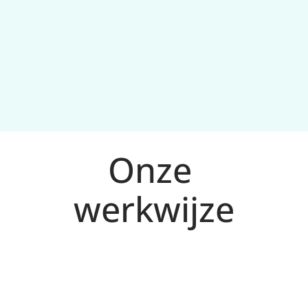
Onze 
werkwijze
Analyse en doelen voor Oss
1
We analyseren markt, concurrentie en 
zoekintentie in Oss en bepalen KPI’s die 
passen bij jouw doelen.