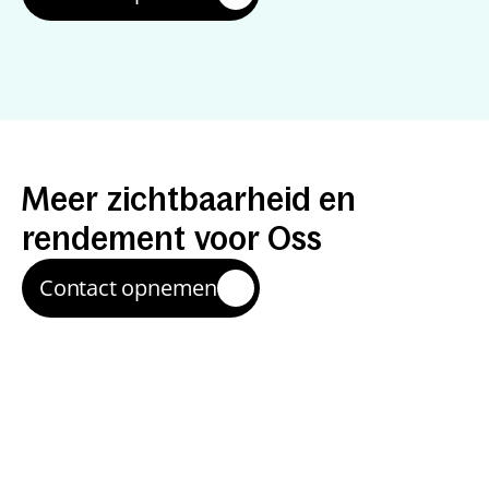
Resultaten
die
je
kunt
meten
Meer
zichtbaarheid
en
rendement
voor
Oss
Contact opnemen
Meer relevante leads
We helpen bedrijven en organisaties om meer 
aanvragen te krijgen van mensen die zoeken naar 
jouw aanbod in Oss en omgeving (Den Bosch, 