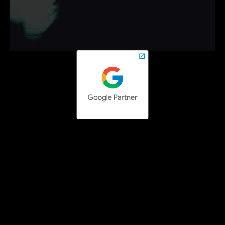
campagnes die werken.
Neem vrijblijvend contact op en zet de volgende stap 
online.
Contact opnemen
Social media campaigns
Facebook Ads uitbesteden
Instagram Ads uitbesteden
LinkedIn Ads uitbesteden
TikTok Ads uitbesteden
Pinterest Ads uitbesteden