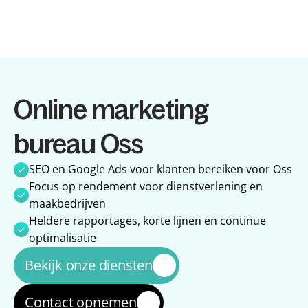
Diensten
Online marketing 
Diensten
Referenties
Referenties
Over ons
bureau Oss
Over ons
Impact
Impact
Blog
SEO en Google Ads voor klanten bereiken voor Oss
Blog
Focus op rendement voor dienstverlening en 
maakbedrijven
Heldere rapportages, korte lijnen en continue 
optimalisatie
Bekijk onze diensten
Contact opnemen