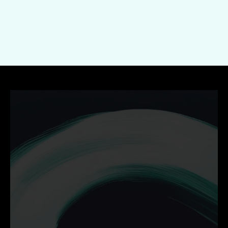
Indienen
Ontdek hoe wij jouw 
bedrijf helpen groeien met 