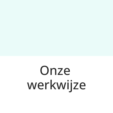
Samenwerking zonder ruis
Onze 
werkwijze
Analyse en doelen voor Leeuwarden
1
We analyseren markt, concurrentie en 