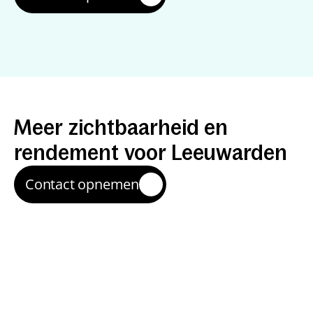
Resultaten
die
je
kunt
meten
Meer
zichtbaarheid
en
rendement
voor
Leeuwarden
Contact opnemen
Meer relevante leads
We helpen bedrijven en organisaties om meer 
aanvragen te krijgen van mensen die zoeken naar 
jouw aanbod in Leeuwarden en omgeving (Drachten, 