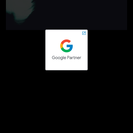
campagnes die werken.
Neem vrijblijvend contact op en zet de volgende stap 
online.
Contact opnemen
Social media campaigns
Facebook Ads uitbesteden
Instagram Ads uitbesteden
LinkedIn Ads uitbesteden
TikTok Ads uitbesteden
Pinterest Ads uitbesteden