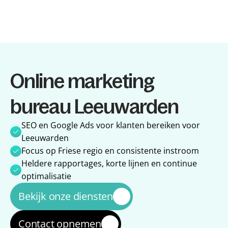
Diensten
Online marketing 
Diensten
Referenties
Referenties
Over ons
bureau Leeuwarden
Over ons
Impact
Impact
Blog
SEO en Google Ads voor klanten bereiken voor 
Blog
Leeuwarden
Focus op Friese regio en consistente instroom
Heldere rapportages, korte lijnen en continue 
optimalisatie
Bekijk onze diensten
Contact opnemen