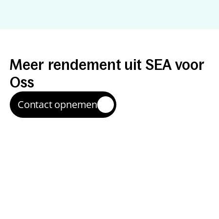
Resultaten
met
SEA
Meer
rendement
uit
SEA
voor
Oss
Contact opnemen
Meer relevante 
klikken
We richten campagnes in op zoekintentie in Oss, 
zodat je vooral bezoekers aantrekt die klaar zijn om 
te converteren.