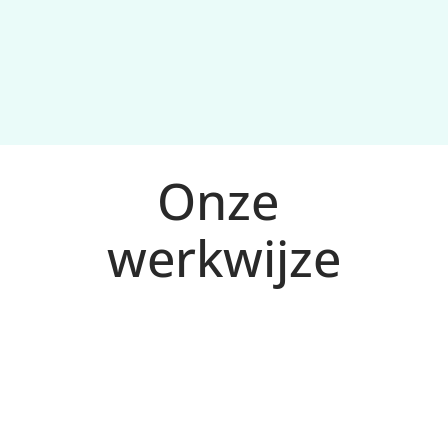
Onze 
werkwijze
Analyse en doelen voor Oss
1
We bepalen doelgroep, zoekintentie, 
meetplan en KPI’s (CPA/ROAS) op basis van 
jouw doelen.
Campagnes opzetten
2