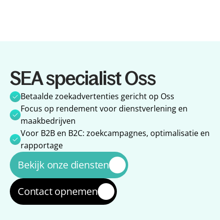
Diensten
SEA specialist Oss
Diensten
Referenties
Referenties
Over ons
Betaalde zoekadvertenties gericht op Oss
Over ons
Impact
Focus op rendement voor dienstverlening en 
Impact
Blog
maakbedrijven
Blog
Voor B2B en B2C: zoekcampagnes, optimalisatie en 
rapportage
Bekijk onze diensten
Contact opnemen