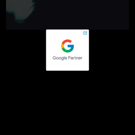
campagnes die werken.
Neem vrijblijvend contact op en zet de volgende stap 
online.
Contact opnemen
Social media campaigns
Facebook Ads uitbesteden
Instagram Ads uitbesteden
LinkedIn Ads uitbesteden
TikTok Ads uitbesteden
Pinterest Ads uitbesteden
Search engine campaigns