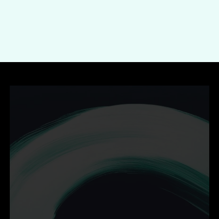
Indienen
Ontdek hoe wij jouw 
bedrijf helpen groeien met 