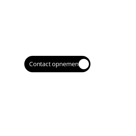
2
We zetten zoekcampagnes en (waar relev
remarketing op met goede structuur en t
Optimaliseren
3
We verbeteren op zoektermkwaliteit, 
advertentieteksten, biedingen en landing
Opschalen
4
Wat winstgevend is, schalen we op zodat 
klanten bereikt in Arnhem.
Contact opnemen