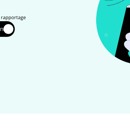
n rapportage
en