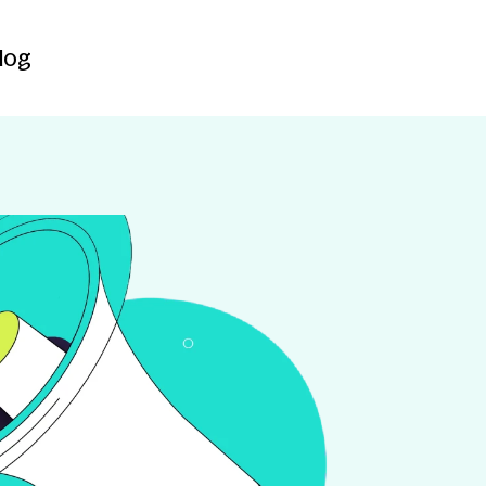
Contact
log
log