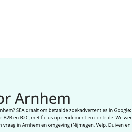
verlagen. Extra focus op w
Arnhem werkt.
oor Arnhem
 Arnhem? SEA draait om betaalde zoekadvertenties in Google
r B2B en B2C, met focus op rendement en controle. We werk
 vraag in Arnhem en omgeving (Nijmegen, Velp, Duiven en Z