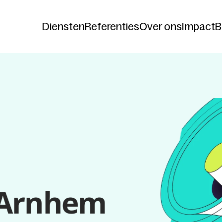
Diensten
Referenties
Over ons
Impact
B
Diensten
Referenties
Over ons
Impact
B
t Arnhem