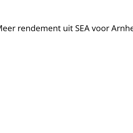
Meer
rendement
uit
SEA
voor
Arnh
Meer 
relevante 
Lagere 
klikken
kosten per 
We richten campagnes in op 
conversie
zoekintentie in Arnhem, zodat 
je vooral bezoekers aantrekt 
We optimaliseren 
die klaar zijn om te 
zoekwoorden, biedingen 
converteren.
advertenties om verspillin
verminderen en CPA te 