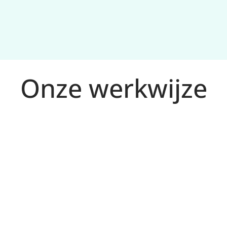
Onze werkwijze
tplan en 
en.