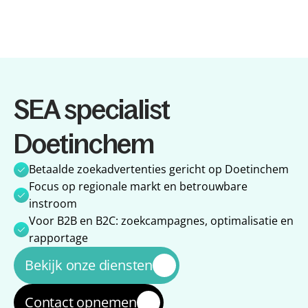
Diensten
SEA specialist 
Diensten
Referenties
Referenties
Over ons
Doetinchem
Over ons
Impact
Impact
Blog
Betaalde zoekadvertenties gericht op Doetinchem
Blog
Focus op regionale markt en betrouwbare 
instroom
Voor B2B en B2C: zoekcampagnes, optimalisatie en 
rapportage
Bekijk onze diensten
Contact opnemen