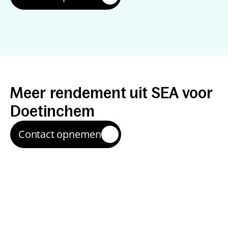
Resultaten
met
SEA
Meer
rendement
uit
SEA
voor
Doetinchem
Contact opnemen
Meer relevante 
klikken