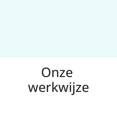
Optimalisatie op basis van data
Onze 
werkwijze
Analyse en doelen voor Doetinchem
1
We bepalen doelgroep, zoekintentie, 
meetplan en KPI’s (CPA/ROAS) op basis van 