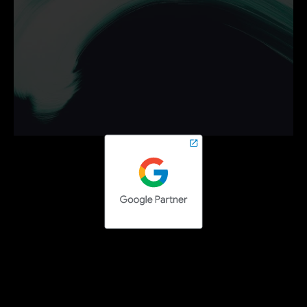
Ontdek hoe wij jouw 
bedrijf helpen groeien met 
campagnes die werken.
Neem vrijblijvend contact op en zet de volgende stap 
online.
Contact opnemen
Social media campaigns