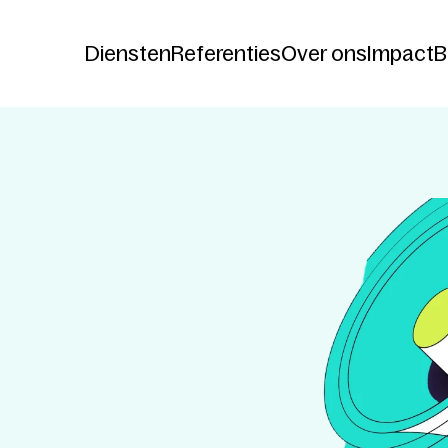
Diensten
Referenties
Over ons
Impact
B
Diensten
Referenties
Over ons
Impact
B