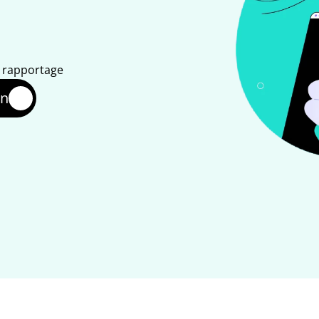
n rapportage
en