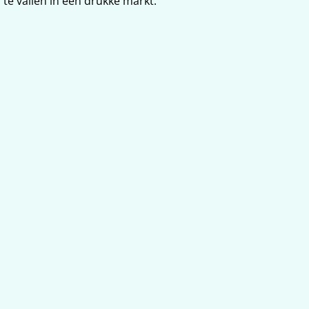
te vallen in een drukke markt.
Strakke campagnestructuur