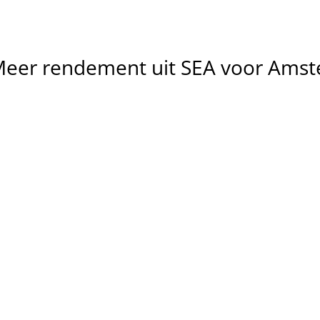
Meer
rendement
uit
SEA
voor
Amst
Meer 
relevante 
Lagere 
klikken
kosten per 
We richten campagnes in op 
conversie
zoekintentie in Amsterdam, 
zodat je vooral bezoekers 
We optimaliseren 
aantrekt die klaar zijn om te 
zoekwoorden, biedingen 
converteren.
advertenties om verspillin
verminderen en CPA te 