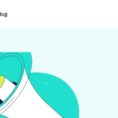
Contact
log
log