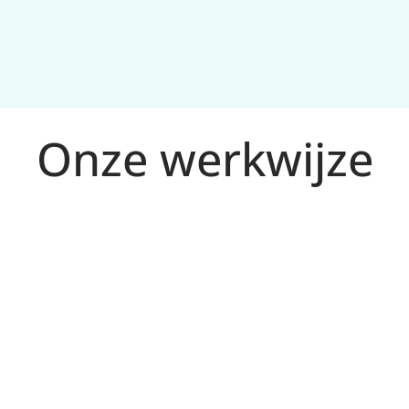
Onze werkwijze
m
tplan en 
en.