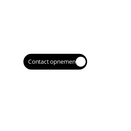
2
We zetten zoekcampagnes en (waar relev
remarketing op met goede structuur en t
Optimaliseren
3
We verbeteren op zoektermkwaliteit, 
advertentieteksten, biedingen en landing
Opschalen
4
Wat winstgevend is, schalen we op zodat 
klanten bereikt in Amsterdam.
Contact opnemen