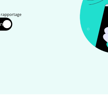
n rapportage
en