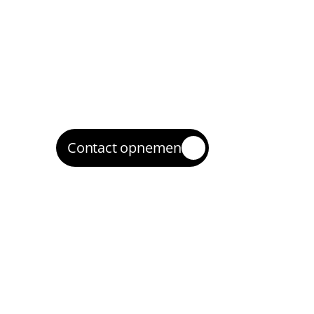
2
We zetten zoekcampagnes en (waar relev
remarketing op met goede structuur en t
Optimaliseren
3
We verbeteren op zoektermkwaliteit, 
advertentieteksten, biedingen en landing
Opschalen
4
Wat winstgevend is, schalen we op zodat 
klanten bereikt in Tilburg.
Contact opnemen