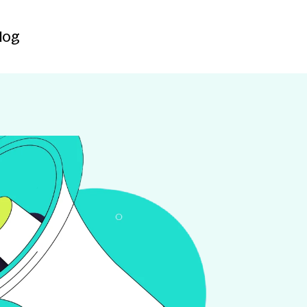
Contact
log
log