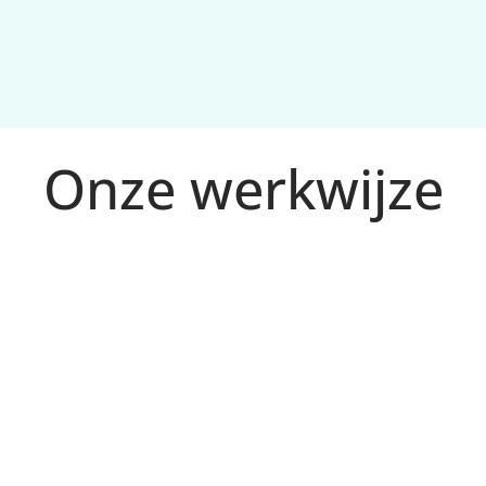
Onze werkwijze
tplan en 
en.