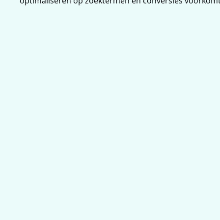
optimaliseren op zoektermen en conversies voorkomt 
SEA-strategie voor Tilburg