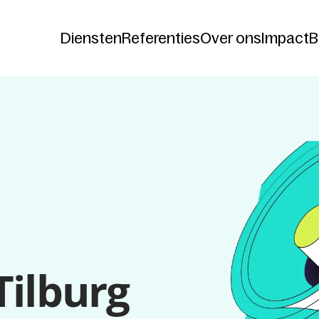
Diensten
Referenties
Over ons
Impact
B
Diensten
Referenties
Over ons
Impact
B
Tilburg