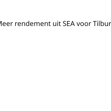
Meer
rendement
uit
SEA
voor
Tilbu
Meer 
relevante 
Lagere 
klikken
kosten per 
We richten campagnes in op 
conversie
zoekintentie in Tilburg, zodat 
je vooral bezoekers aantrekt 
We optimaliseren 
die klaar zijn om te 
zoekwoorden, biedingen 
converteren.
advertenties om verspillin
verminderen en CPA te 