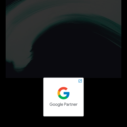
Ontdek hoe wij jouw 
bedrijf helpen groeien met 
campagnes die werken.
Neem vrijblijvend contact op en zet de volgende stap 
online.
Contact opnemen