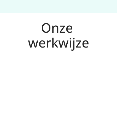
Onze 
werkwijze
Analyse en doelen voor Oss
1
We brengen kansen in kaart en bepalen KPI’s 
op basis van jouw markt en aanbod.
Plan met prioriteiten
2
We kiezen kanalen en acties met de hoogste 
impact (SEO, Ads, CRO) en maken een 
concrete roadmap.
Uitvoering en testen
3
We voeren 