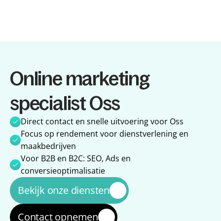
Diensten
Online marketing 
Diensten
Referenties
Referenties
Over ons
specialist Oss
Over ons
Impact
Impact
Blog
Direct contact en snelle uitvoering voor Oss
Blog
Focus op rendement voor dienstverlening en 
maakbedrijven
Voor B2B en B2C: SEO, Ads en 
conversieoptimalisatie
Bekijk onze diensten
Contact opnemen