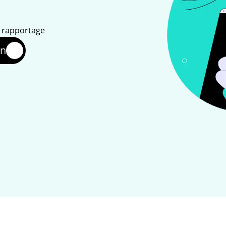
n rapportage
en