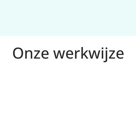
Onze werkwijze
tplan en 
en.