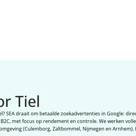
verlagen. Extra focus op w
Tiel werkt.
r Tiel
Tiel? SEA draait om betaalde zoekadvertenties in Google: dir
B2C, met focus op rendement en controle. We werken volle
n omgeving (Culemborg, Zaltbommel, Nijmegen en Arnhem). In