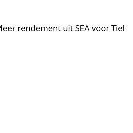
Meer
rendement
uit
SEA
voor
Tiel
Meer 
relevante 
Lagere 
klikken
kosten per 
We richten campagnes in op 
conversie
zoekintentie in Tiel, zodat je 
vooral bezoekers aantrekt die 
We optimaliseren 
klaar zijn om te converteren.
zoekwoorden, biedingen 
advertenties om verspillin
verminderen en CPA te 