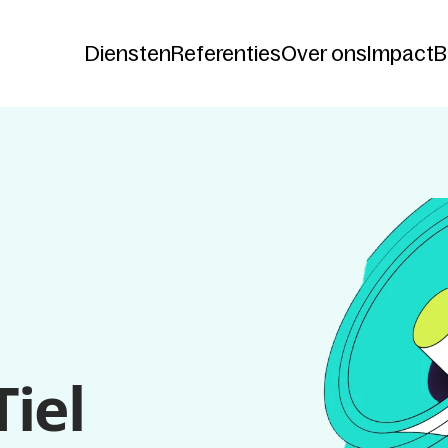
Diensten
Referenties
Over ons
Impact
B
Diensten
Referenties
Over ons
Impact
B
Tiel