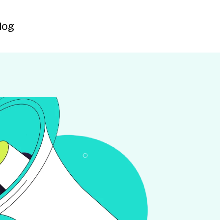
Contact
log
log