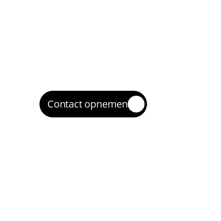
2
We zetten zoekcampagnes en (waar relev
remarketing op met goede structuur en t
Optimaliseren
3
We verbeteren op zoektermkwaliteit, 
advertentieteksten, biedingen en landing
Opschalen
4
Wat winstgevend is, schalen we op zodat 
klanten bereikt in Tiel.
Contact opnemen