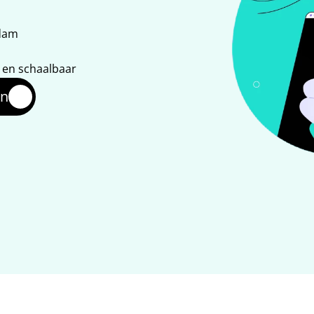
rdam
t en schaalbaar
en