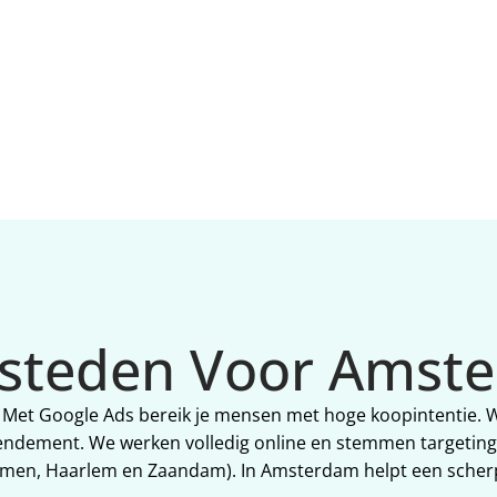
Extra focus op wat in 
nu willen kopen of contact 
Amsterdam werkt.
opnemen.
esteden Voor Amst
am? Met Google Ads bereik je mensen met hoge koopintenti
dement. We werken volledig online en stemmen targeting, 
en, Haarlem en Zaandam). In Amsterdam helpt een scherpe 