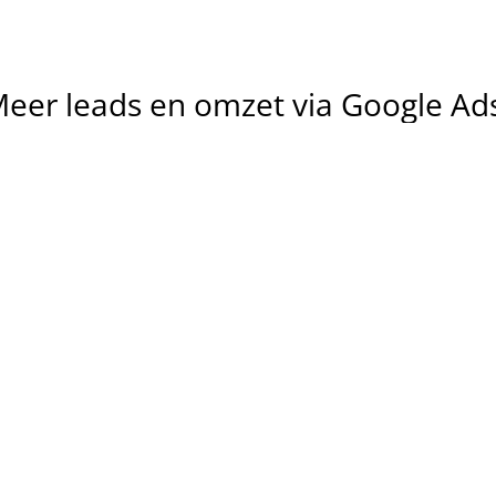
Meer
leads
en
omzet
via
Google
Ad
Snelle 
instroom 
Lagere 
van 
kosten per 
aanvragen
lead
We optimaliseren 
We maken campagnes die 
zoekwoorden, advertentie
inspelen op zoekintentie in 
biedingen continu, zodat j
Amsterdam, zodat je snel 
minder betaalt per convers
zichtbaar bent bij mensen die 