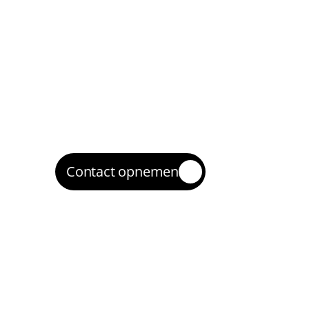
passend) Performance Max, met strakke 
tracking.
Optimaliseren op data
3
We sturen bij op zoektermen, advertentie
biedingen, en verbeteren op conversiera
Opschalen en verbeteren
4
Wat winstgevend is, schalen we op richtin
Amsterdam en omgeving—met behoud v
rendement.
Contact opnemen