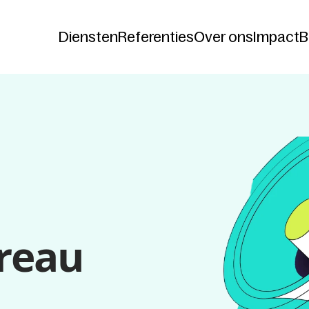
Diensten
Referenties
Over ons
Impact
B
Diensten
Referenties
Over ons
Impact
B
reau 