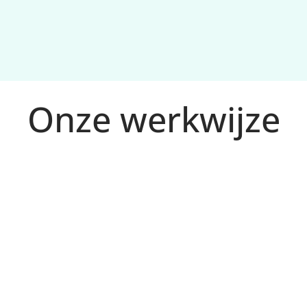
Onze werkwijze
an 
uctuur die 
 en (waar 