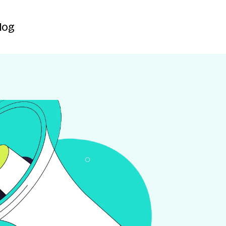
Contact
log
log