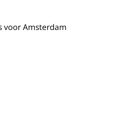
s
voor
Amsterdam
s en 
e 
ie. 