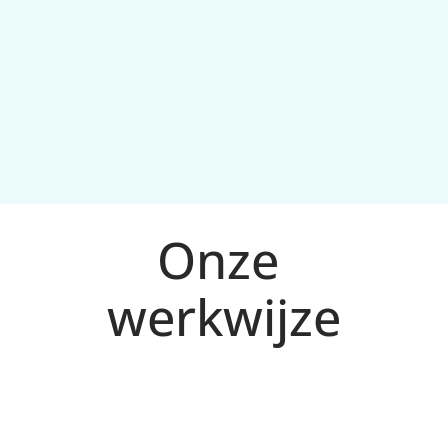
Continue optimalisatie
Onze 
werkwijze
Analyse en plan voor Zoetermeer
1
We bepalen doelen, doelgroep en meetplan 
(conversies), en maken een 