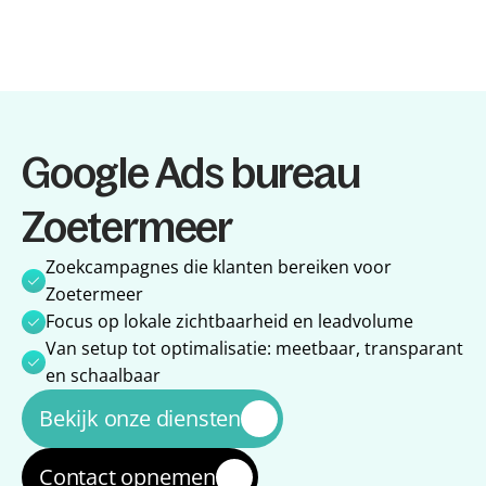
Diensten
Google Ads bureau 
Diensten
Referenties
Referenties
Over ons
Zoetermeer
Over ons
Impact
Impact
Blog
Zoekcampagnes die klanten bereiken voor 
Blog
Zoetermeer
Focus op lokale zichtbaarheid en leadvolume
Van setup tot optimalisatie: meetbaar, transparant 
en schaalbaar
Bekijk onze diensten
Contact opnemen