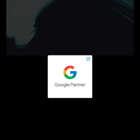
bedrijf helpen groeien met 
campagnes die werken.
Neem vrijblijvend contact op en zet de volgende stap 
online.
Contact opnemen
Social media campaigns
Facebook Ads uitbesteden