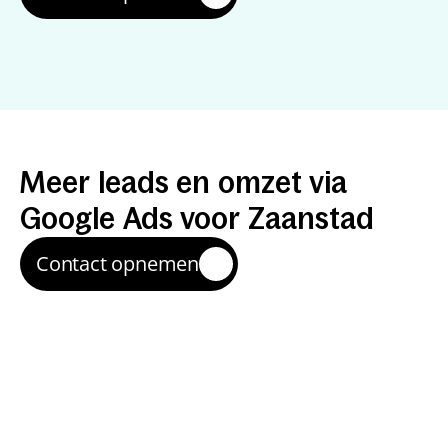
Resultaten
met
Google
Ads
Meer
leads
en
omzet
via
Google
Ads
voor
Zaanstad
Contact opnemen
Snelle instroom van 
aanvragen