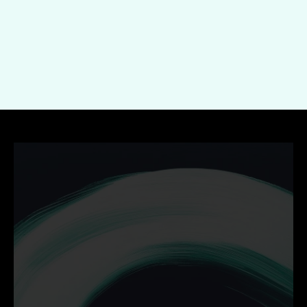
Indienen
Ontdek hoe wij jouw 
bedrijf helpen groeien met 