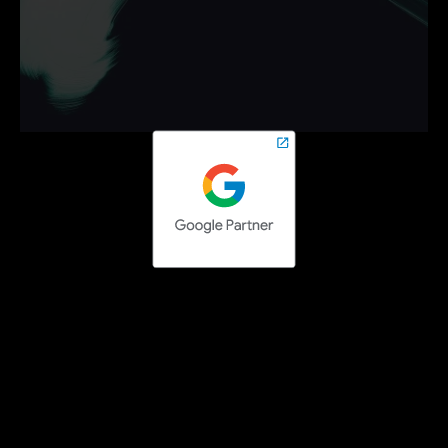
campagnes die werken.
Neem vrijblijvend contact op en zet de volgende stap 
online.
Contact opnemen
Social media campaigns
Facebook Ads uitbesteden
Instagram Ads uitbesteden
LinkedIn Ads uitbesteden
TikTok Ads uitbesteden