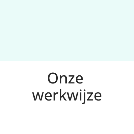
Continue optimalisatie
Onze 
werkwijze
Analyse en plan voor Zaanstad
1
We bepalen doelen, doelgroep en meetplan 
(conversies), en maken een 