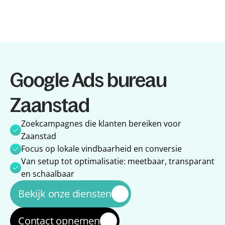
Diensten
Google Ads bureau 
Diensten
Referenties
Referenties
Over ons
Zaanstad
Over ons
Impact
Impact
Blog
Zoekcampagnes die klanten bereiken voor 
Blog
Zaanstad
Focus op lokale vindbaarheid en conversie
Van setup tot optimalisatie: meetbaar, transparant 
en schaalbaar
Bekijk onze diensten
Contact opnemen