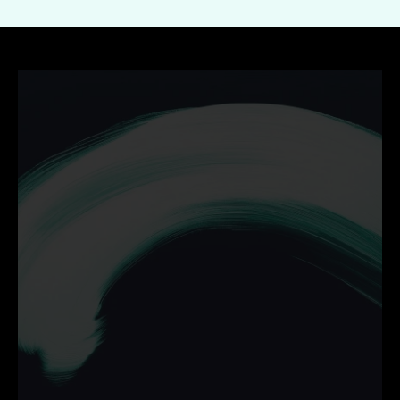
Ontdek hoe wij jouw 
bedrijf helpen groeien met 
campagnes die werken.
Neem vrijblijvend contact op en zet de volgende stap 
online.