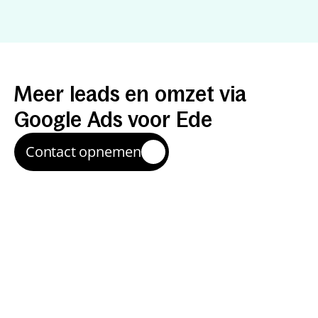
Resultaten
met
Google
Ads
Meer
leads
en
omzet
via
Google
Ads
voor
Ede
Contact opnemen
Snelle instroom van 
aanvragen
We maken campagnes die inspelen op zoekintentie 
in Ede, zodat je snel zichtbaar bent bij mensen die nu 
willen kopen of contact opnemen.