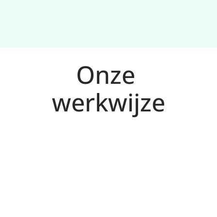
Onze 
werkwijze
Analyse en plan voor Ede
1
We bepalen doelen, doelgroep en meetplan 
(conversies), en maken een 
campagnestructuur die schaalbaar is.
Campagnes opzetten
2
We bouwen zoekcampagnes, remarketing en 
(waar passend) Performance Max, met 