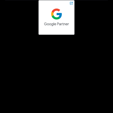
Contact opnemen
Social media campaigns
Facebook Ads uitbesteden
Instagram Ads uitbesteden
LinkedIn Ads uitbesteden
TikTok Ads uitbesteden
Pinterest Ads uitbesteden
Search engine campaigns
Google Ads uitbesteden
Bing Ads uitbesteden
Google Tag Manager specialist
Technisch SEO specialist
SEO teksten laten schrijven