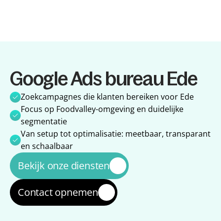
Diensten
Google Ads bureau Ede
Diensten
Referenties
Referenties
Over ons
Zoekcampagnes die klanten bereiken voor Ede
Over ons
Impact
Focus op Foodvalley-omgeving en duidelijke 
Impact
Blog
segmentatie
Blog
Van setup tot optimalisatie: meetbaar, transparant 
en schaalbaar
Bekijk onze diensten
Contact opnemen