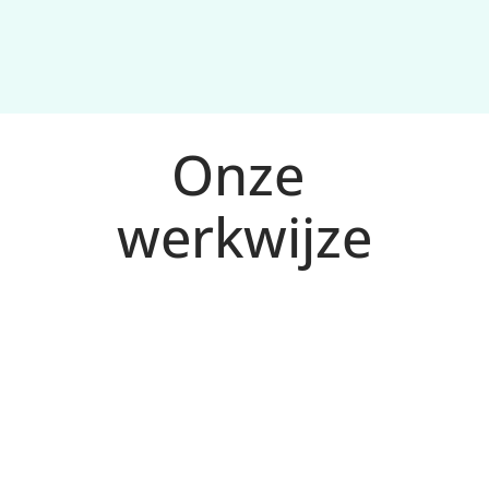
Onze 
werkwijze
Analyse en plan voor Cuijk
1
We bepalen doelen, doelgroep en meetplan 
(conversies), en maken een 
campagnestructuur die schaalbaar is.
Campagnes opzetten
2
We bouwen zoekcampagnes, remarketing en 
(waar passend) Performance Max, met 