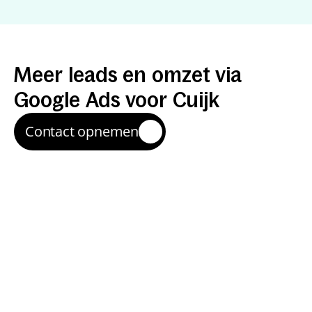
Resultaten
met
Google
Ads
Meer
leads
en
omzet
via
Google
Ads
voor
Cuijk
Contact opnemen
Snelle instroom van 
aanvragen
We maken campagnes die inspelen op zoekintentie 
in Cuijk, zodat je snel zichtbaar bent bij mensen die 
nu willen kopen of contact opnemen.