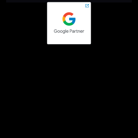
Contact opnemen
Social media campaigns
Facebook Ads uitbesteden
Instagram Ads uitbesteden
LinkedIn Ads uitbesteden
TikTok Ads uitbesteden
Pinterest Ads uitbesteden
Search engine campaigns
Google Ads uitbesteden
Bing Ads uitbesteden
Google Tag Manager specialist
Technisch SEO specialist
SEO teksten laten schrijven