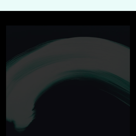
Ontdek hoe wij jouw 
bedrijf helpen groeien met 
campagnes die werken.
Neem vrijblijvend contact op en zet de volgende stap 
online.