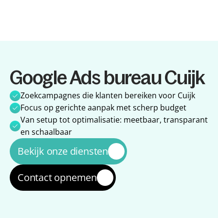
Diensten
Google Ads bureau Cuijk
Diensten
Referenties
Referenties
Over ons
Zoekcampagnes die klanten bereiken voor Cuijk
Over ons
Impact
Focus op gerichte aanpak met scherp budget
Impact
Blog
Van setup tot optimalisatie: meetbaar, transparant 
Blog
en schaalbaar
Bekijk onze diensten
Contact opnemen