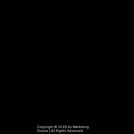
LinkedIn Ads uitbesteden
TikTok Ads uitbesteden
Pinterest Ads uitbesteden
Search engine campaigns
Google Ads uitbesteden
Bing Ads uitbesteden
Google Tag Manager specialist
Technisch SEO specialist
SEO teksten laten schrijven
Links
Diensten
Referenties
Over ons
Blogs
Contact
Copyright © 2026 by Marketing 
Divisie | All Rights Reserved.