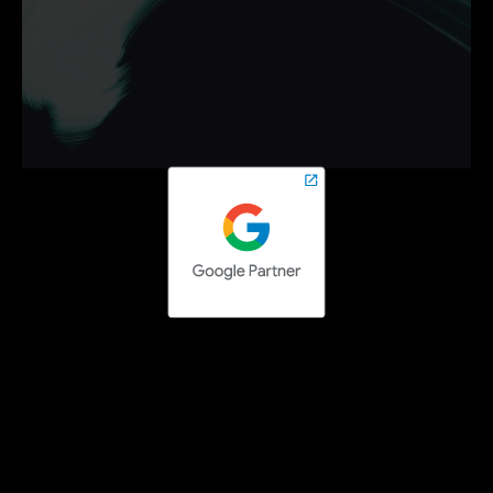
bedrijf helpen groeien met 
campagnes die werken.
Neem vrijblijvend contact op en zet de volgende stap 
online.
Contact opnemen
Social media campaigns
Facebook Ads uitbesteden
Instagram Ads uitbesteden