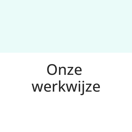
Onze 
werkwijze
Analyse en plan voor Apeldoorn
1
We bepalen doelen, doelgroep en meetplan 
(conversies), en maken een 
campagnestructuur die schaalbaar is.