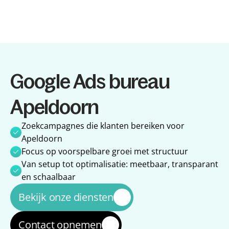
Diensten
Google Ads bureau 
Diensten
Referenties
Referenties
Over ons
Apeldoorn
Over ons
Impact
Impact
Blog
Zoekcampagnes die klanten bereiken voor 
Blog
Apeldoorn
Focus op voorspelbare groei met structuur
Van setup tot optimalisatie: meetbaar, transparant 
en schaalbaar
Bekijk onze diensten
Contact opnemen