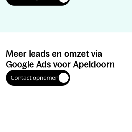
Resultaten
met
Google
Ads
in
Apeldoorn
Meer
leads
en
omzet
via
Google
Ads
voor
Apeldoorn
Contact opnemen
Snelle instroom van 
aanvragen