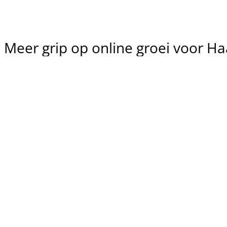
Meer
grip
op
online
groei
voor
Ha
Sneller 
schakelen
Meer 
Je werkt direct met een 
rendemen
specialist—zonder ruis of 
overdracht—waardoor 
We sturen op leads en om
verbeteringen sneller live 
vanuit Haarlem: minder 
staan.
verspilling, meer focus op
werkt. Extra focus op wat i
Haarlem werkt.