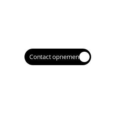
(SEO, Ads, CRO) en maken een concrete
Uitvoering en testen
3
We voeren verbeteringen door, testen va
optimaliseren op basis van prestaties.
Opschalen
4
Wat werkt, schalen we op om meer klante
bereiken in Haarlem en omgeving.
Contact opnemen