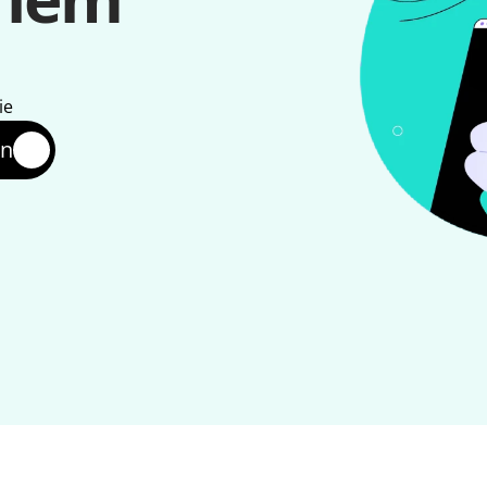
ie
en