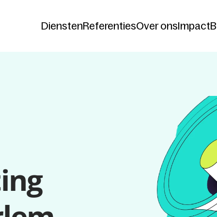
Diensten
Referenties
Over ons
Impact
B
Diensten
Referenties
Over ons
Impact
B
ng 
rlem