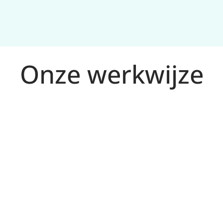
Onze werkwijze
PI’s op 
ste impact 