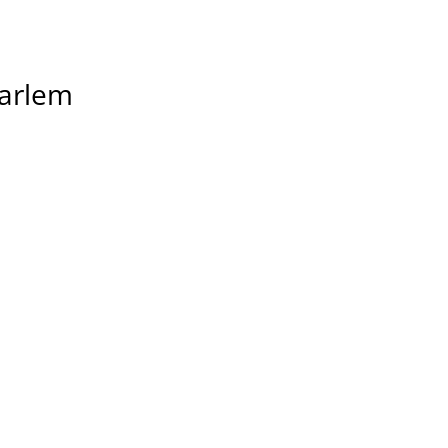
arlem
t
zet 
 wat 
n 