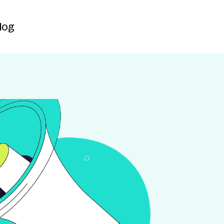
Contact
log
log