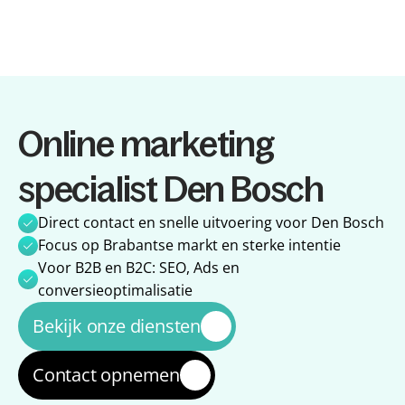
Diensten
Online marketing 
Diensten
Referenties
Referenties
Over ons
specialist Den Bosch
Over ons
Impact
Impact
Blog
Direct contact en snelle uitvoering voor Den Bosch
Blog
Focus op Brabantse markt en sterke intentie
Voor B2B en B2C: SEO, Ads en 
conversieoptimalisatie
Bekijk onze diensten
Contact opnemen