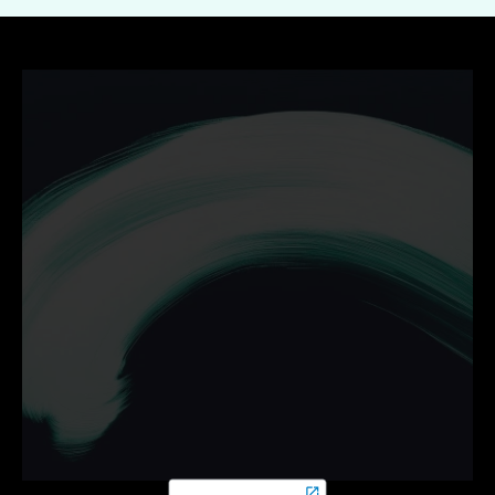
Ontdek hoe wij jouw 
bedrijf helpen groeien met 
campagnes die werken.
Neem vrijblijvend contact op en zet de volgende stap 
online.
Contact opnemen