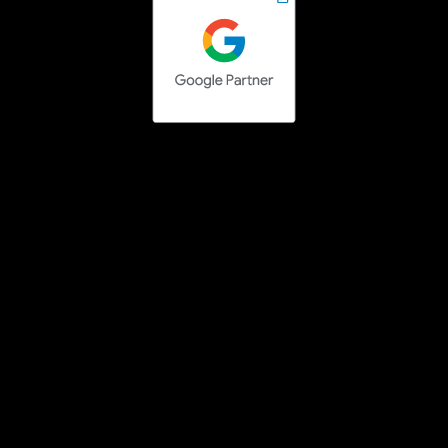
Social media campaigns
Facebook Ads uitbesteden
Instagram Ads uitbesteden
LinkedIn Ads uitbesteden
TikTok Ads uitbesteden
Pinterest Ads uitbesteden
Search engine campaigns
Google Ads uitbesteden
Bing Ads uitbesteden
Google Tag Manager specialist
Technisch SEO specialist
SEO teksten laten schrijven
Links