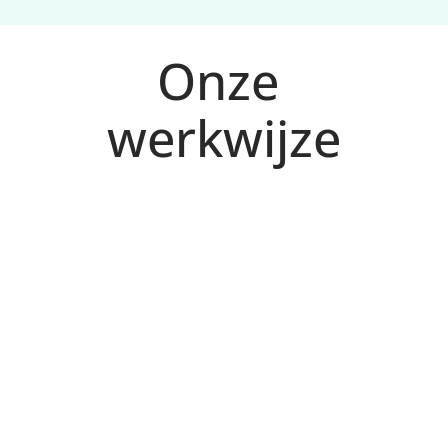
Onze 
werkwijze
Analyse en doelen voor Den Bosch
1
We brengen kansen in kaart en bepalen KPI’s 
op basis van jouw markt en aanbod.
Plan met prioriteiten
2
We kiezen kanalen en acties met de hoogste 
impact (SEO, Ads, CRO) en maken een 
concrete roadmap.
Uitvoering en testen
3
We voeren 
verbeteringen door, 