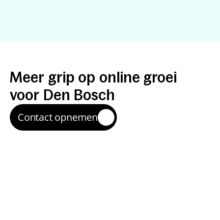
Resultaten
met
een
specialist
Meer
grip
op
online
groei
voor
Den
Bosch
Contact opnemen
Sneller schakelen
Je werkt direct met een specialist—zonder ruis of 
overdracht—waardoor verbeteringen sneller live 
staan.