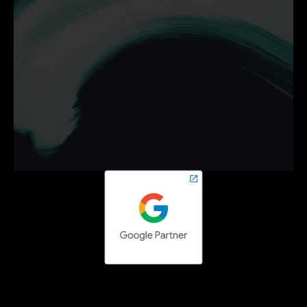
Ontdek hoe wij jouw 
bedrijf helpen groeien met 
campagnes die werken.
Neem vrijblijvend contact op en zet de volgende stap 
online.
Contact opnemen