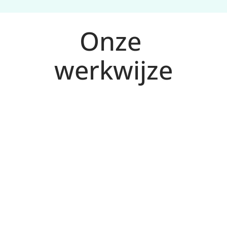
Onze 
werkwijze
Analyse en doelen voor Tiel
1
We brengen kansen in kaart en bepalen KPI’s 
op basis van jouw markt en aanbod.
Plan met prioriteiten
2
We kiezen kanalen en acties met de hoogste 
impact (SEO, Ads, CRO) en maken een 
concrete roadmap.
Uitvoering en testen
3
We voeren 
verbeteringen door, 