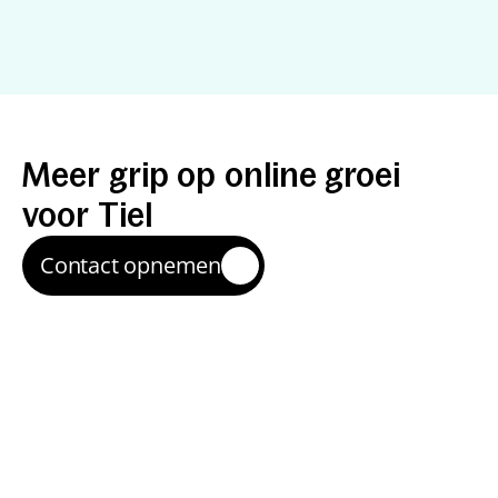
Resultaten
met
een
specialist
Meer
grip
op
online
groei
voor
Tiel
Contact opnemen
Sneller schakelen
Je werkt direct met een specialist—zonder ruis of 
overdracht—waardoor verbeteringen sneller live 
staan.