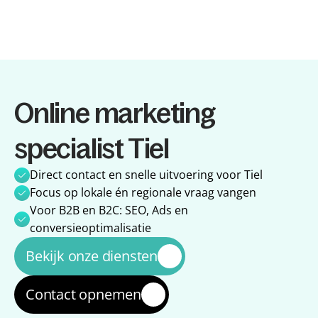
Diensten
Online marketing 
Diensten
Referenties
Referenties
Over ons
specialist Tiel
Over ons
Impact
Impact
Blog
Direct contact en snelle uitvoering voor Tiel
Blog
Focus op lokale én regionale vraag vangen
Voor B2B en B2C: SEO, Ads en 
conversieoptimalisatie
Bekijk onze diensten
Contact opnemen