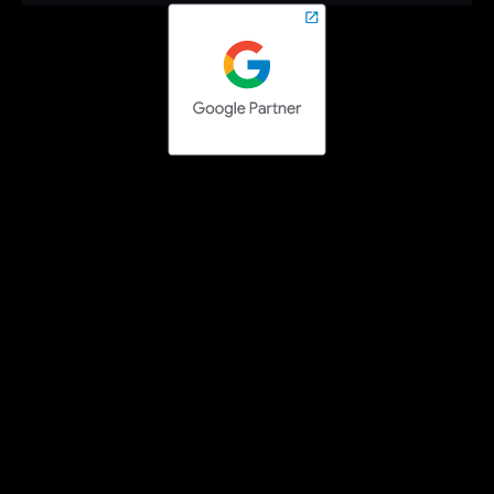
Contact opnemen
Social media campaigns
Facebook Ads uitbesteden
Instagram Ads uitbesteden
LinkedIn Ads uitbesteden
TikTok Ads uitbesteden
Pinterest Ads uitbesteden
Search engine campaigns
Google Ads uitbesteden
Bing Ads uitbesteden
Google Tag Manager specialist
Technisch SEO specialist
SEO teksten laten schrijven