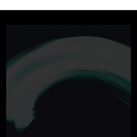
Ontdek hoe wij jouw 
bedrijf helpen groeien met 
campagnes die werken.
Neem vrijblijvend contact op en zet de volgende stap 
online.