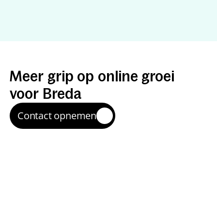
Resultaten
met
een
specialist
Meer
grip
op
online
groei
voor
Breda
Contact opnemen
Sneller schakelen
Je werkt direct met een specialist—zonder ruis of 
overdracht—waardoor verbeteringen sneller live 
staan.