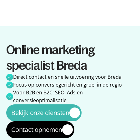
Diensten
Online marketing 
Diensten
Referenties
Referenties
Over ons
specialist Breda
Over ons
Impact
Impact
Blog
Direct contact en snelle uitvoering voor Breda
Blog
Focus op conversiegericht en groei in de regio
Voor B2B en B2C: SEO, Ads en 
conversieoptimalisatie
Bekijk onze diensten
Contact opnemen