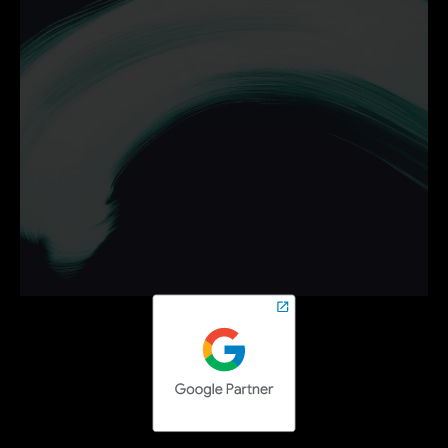
Ontdek hoe wij jouw 
bedrijf helpen groeien met 
campagnes die werken.
Neem vrijblijvend contact op en zet de volgende stap 
online.
Contact opnemen