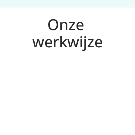
Onze 
werkwijze
Analyse en doelen voor Breda
1
We brengen kansen in kaart en bepalen KPI’s 
op basis van jouw markt en aanbod.
Plan met prioriteiten
2
We kiezen kanalen en acties met de hoogste 
impact (SEO, Ads, CRO) en maken een 
concrete roadmap.
Uitvoering en testen
3
We voeren 
verbeteringen door, 