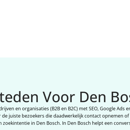
Oss en Tilburg).
budget efficiënter werkt. E
focus op wat in Den Bosch
werkt.
steden Voor Den Bo
drijven en organisaties (B2B en B2C) met SEO, Google Ads en
ar de juiste bezoekers die daadwerkelijk contact opnemen o
en zoekintentie in Den Bosch. In Den Bosch helpt een conver