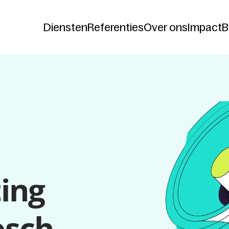
Diensten
Referenties
Over ons
Impact
B
Diensten
Referenties
Over ons
Impact
B
ng 
osch