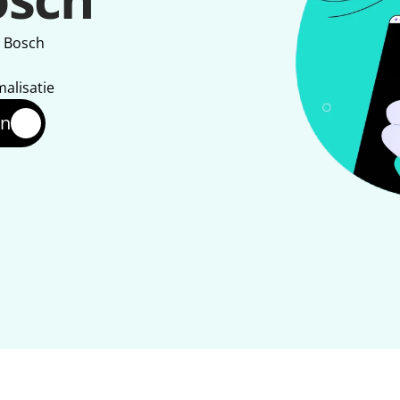
n Bosch
malisatie
en