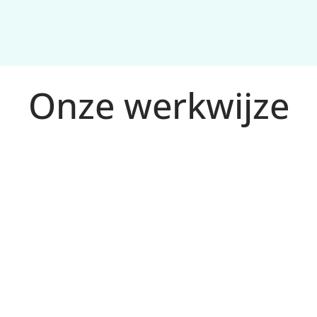
Onze werkwijze
kintentie in 
j jouw 
Ads en 