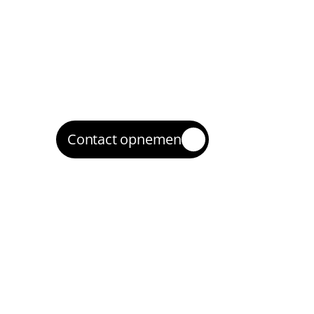
optimalisaties, inclusief planning en quic
Uitvoering en optimalisatie
3
We voeren verbeteringen door, testen va
optimaliseren op basis van data.
Opschalen en borgen
4
Wat werkt, schalen we gecontroleerd op. Z
online marketing richting Den Bosch du
Contact opnemen