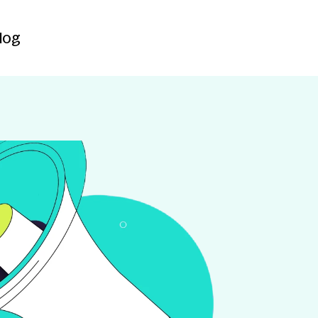
Contact
log
log