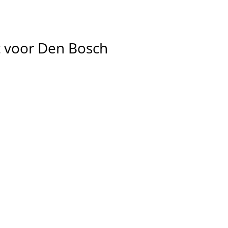
t
voor
Den
Bosch
en, 
 je 