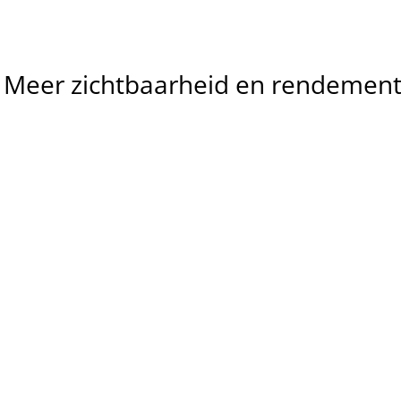
Meer
zichtbaarheid
en
rendemen
Meer 
relevante 
Lagere 
leads
kosten per 
We helpen bedrijven en 
conversie
organisaties om meer 
aanvragen te krijgen van 
We verbeteren zoekwoord
mensen die zoeken naar jouw 
advertenties en 
aanbod in Den Bosch en 
landingspagina’s zodat je 
omgeving (Vught, Rosmalen, 
minder betaalt per lead en