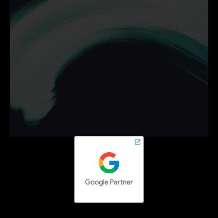
Ontdek hoe wij jouw 
bedrijf helpen groeien met 
campagnes die werken.
Neem vrijblijvend contact op en zet de volgende stap 
online.
Contact opnemen